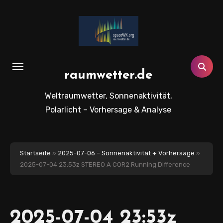
Zum
Inhalt
springen
raumwetter.de
Weltraumwetter, Sonnenaktivität,
Polarlicht – Vorhersage & Analyse
Startseite
»
2025-07-06 – Sonnenaktivität + Vorhersage
»
2025-07-04 23:53z STEREO A COR2 Running Difference
2025-07-04 23:53z