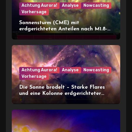
Achtung Aurora!
Analyse
Nowcasting
Vorhersage
Sonnensturm (CME) mit
erdgerichteten Anteilen nach M1.8-
Flare und Filament-Eruption
Achtung Aurora!
Analyse
Nowcasting
Vorhersage
Die Sonne brodelt – Starke Flares
und eine Kolonne erdgerichteter
CMEs (Sonnenstürme) unterwegs